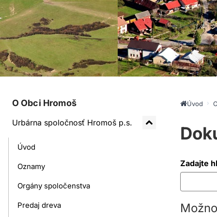
O Obci Hromoš
Úvod
O
Urbárna spoločnosť Hromoš p.s.
Dok
Úvod
Zadajte h
Oznamy
Orgány spoločenstva
Predaj dreva
Možnos