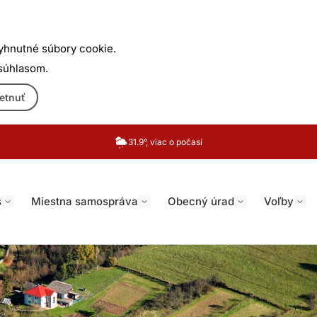
yhnutné súbory cookie.
 súhlasom.
etnuť
31.9°, viac o počasí
š
Miestna samospráva
Obecný úrad
Voľby