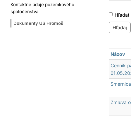
Kontaktné údaje pozemkového
spoločenstva
Hľadať 
Dokumenty US Hromoš
Názov
Dokumen
Cenník p
US
01.05.20
Hromoš
Smernica
Zmluva 