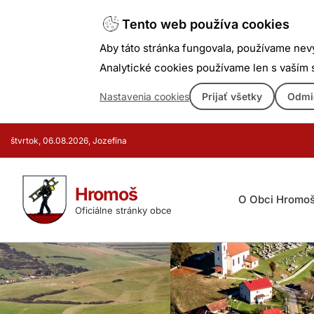
Tento web používa cookies
Aby táto stránka fungovala, používame nev
Analytické cookies používame len s vaším
Nastavenia cookies
Prijať všetky
Odmi
Prejsť
štvrtok, 06.08.2026, Jozefína
k
obsahu
Hromoš
O Obci Hromo
Oficiálne stránky obce