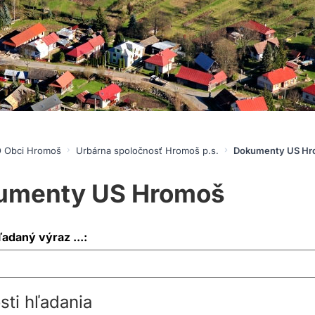
 Obci Hromoš
Urbárna spoločnosť Hromoš p.s.
Dokumenty US Hr
umenty US Hromoš
ľadaný výraz ...:
ti hľadania