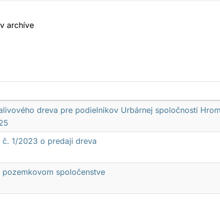
v archíve
ty
alivového dreva pre podielnikov Urbárnej spoločnosti Hrom
25
 č. 1/2023 o predaji dreva
o pozemkovom spoločenstve