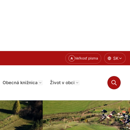
SK
Veľkosť písma
A
Obecná knižnica
Život v obci