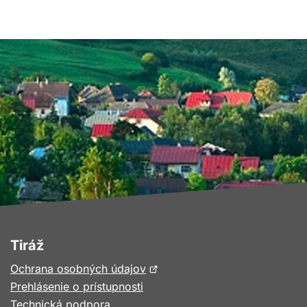
Tiráž
Otvorí
Ochrana osobných údajov
sa
Prehlásenie o prístupnosti
v
Technická podpora