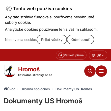
Tento web používa cookies
Aby táto stránka fungovala, používame nevyhnutné
súbory cookie.
Analytické cookies používame len s vaším súhlasom.
Nastavenia cookies
Prijať všetky
Odmietnuť
Prejsť
SK
Veľkosť písma
A
k
obsahu
Hromoš
Oficiálne stránky obce
Úvod
Urbárna spoločnosť Hromoš p.s.
Dokumenty US Hromoš
Dokumenty US Hromoš