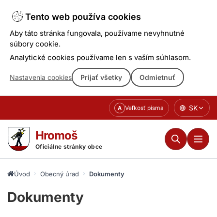
Tento web používa cookies
Aby táto stránka fungovala, používame nevyhnutné
súbory cookie.
Analytické cookies používame len s vaším súhlasom.
Nastavenia cookies
Prijať všetky
Odmietnuť
Prejsť
SK
Veľkosť písma
A
k
obsahu
Hromoš
Oficiálne stránky obce
Úvod
Obecný úrad
Dokumenty
Dokumenty