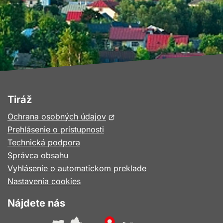
Tiráž
Otvorí
Ochrana osobných údajov
sa
Prehlásenie o prístupnosti
v
Technická podpora
novom
Správca obsahu
okne
Vyhlásenie o automatickom preklade
Nastavenia cookies
Nájdete nás