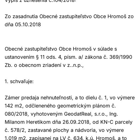
Výpis z uznesenia č.104/2018:
Zo zasadnutia Obecné zastupiteľstvo Obce Hromoš zo
dňa 05.10.2018
Obecné zastupiteľstvo Obce Hromoš v súlade s
ustanovením § 11 ods. 4, písm. a/ zákona č. 369/1990
Zb. o obecnom zriadení v z..n.p.,
1. schvaľuje:
Zámer predaja nehnuteľnosti, a to dielu č. 1, vo výmere
142 m2, odčleneného geometrickým plánom č.
080/2018, vyhotoveným GeodatReal, s.r.o., Ing.
Milanom Heretikom dňa 26.09.2018, od KN-C parcely
č. 578/2, zastavané plochy a nádvoria, vo výmere
1.019 m2, zapísanej na LV č. 634, k.ú. Hromoš, a to