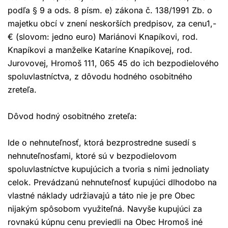
podľa § 9 a ods. 8 písm. e) zákona č. 138/1991 Zb. o
majetku obcí v znení neskorších predpisov, za cenu1,-
€ (slovom: jedno euro) Mariánovi Knapíkovi, rod.
Knapíkovi a manželke Kataríne Knapíkovej, rod.
Jurovovej, Hromoš 111, 065 45 do ich bezpodielového
spoluvlastníctva, z dôvodu hodného osobitného
zreteľa.
Dôvod hodný osobitného zreteľa:
Ide o nehnuteľnosť, ktorá bezprostredne susedí s
nehnuteľnosťami, ktoré sú v bezpodielovom
spoluvlastníctve kupujúcich a tvoria s nimi jednoliaty
celok. Prevádzanú nehnuteľnosť kupujúci dlhodobo na
vlastné náklady udržiavajú a táto nie je pre Obec
nijakým spôsobom využiteľná. Navyše kupujúci za
rovnakú kúpnu cenu previedli na Obec Hromoš iné