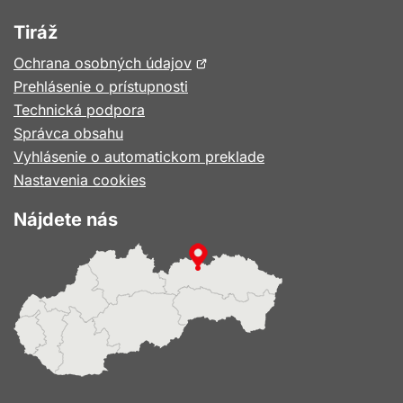
Tiráž
Otvorí
Ochrana osobných údajov
sa
Prehlásenie o prístupnosti
v
Technická podpora
novom
Správca obsahu
okne
Vyhlásenie o automatickom preklade
Nastavenia cookies
Nájdete nás