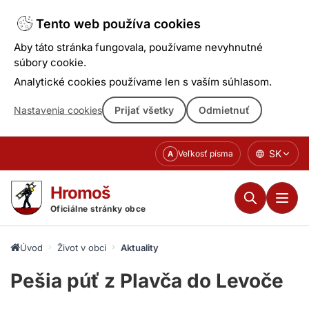
Tento web používa cookies
Aby táto stránka fungovala, používame nevyhnutné
súbory cookie.
Analytické cookies používame len s vaším súhlasom.
Nastavenia cookies
Prijať všetky
Odmietnuť
Prejsť
SK
Veľkosť písma
A
k
obsahu
Hromoš
Oficiálne stránky obce
Úvod
Život v obci
Aktuality
Pešia púť z Plavča do Levoče