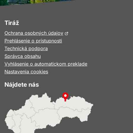
Tiráž
Otvorí
Ochrana osobných údajov
sa
Prehlásenie o prístupnosti
v
Technická podpora
novom
Správca obsahu
okne
Vyhlásenie o automatickom preklade
Nastavenia cookies
Nájdete nás