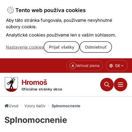
Tento web používa cookies
Aby táto stránka fungovala, používame nevyhnutné
súbory cookie.
Analytické cookies používame len s vaším súhlasom.
Nastavenia cookies
Prijať všetky
Odmietnuť
Prejsť
SK
Veľkosť písma
A
k
obsahu
Hromoš
Oficiálne stránky obce
Úvod
Vzory tlačív
Splnomocnenie
Splnomocnenie