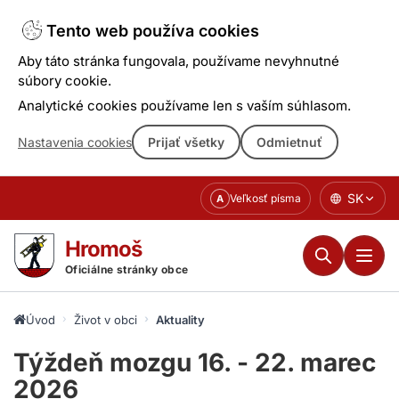
Tento web používa cookies
Aby táto stránka fungovala, používame nevyhnutné
súbory cookie.
Analytické cookies používame len s vaším súhlasom.
Nastavenia cookies
Prijať všetky
Odmietnuť
Prejsť
SK
Veľkosť písma
A
k
obsahu
Hromoš
Oficiálne stránky obce
Úvod
Život v obci
Aktuality
Týždeň mozgu 16. - 22. marec
2026