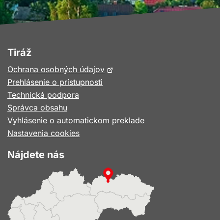
Tiráž
Otvorí
Ochrana osobných údajov
sa
Prehlásenie o prístupnosti
v
Technická podpora
novom
Správca obsahu
okne
Vyhlásenie o automatickom preklade
Nastavenia cookies
Nájdete nás