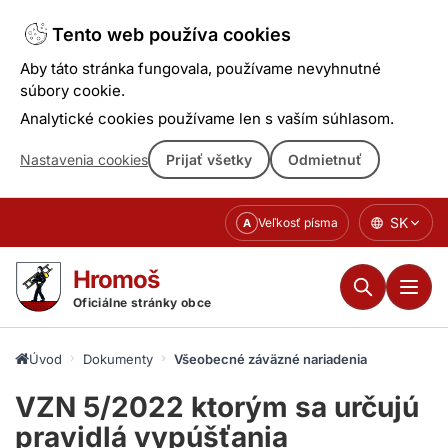
Tento web používa cookies
Aby táto stránka fungovala, používame nevyhnutné
súbory cookie.
Analytické cookies používame len s vaším súhlasom.
Nastavenia cookies
Prijať všetky
Odmietnuť
Prejsť
SK
Veľkosť písma
A
k
obsahu
Hromoš
Oficiálne stránky obce
Úvod
Dokumenty
Všeobecné záväzné nariadenia
VZN 5/2022 ktorým sa určujú
pravidlá vypúšťania