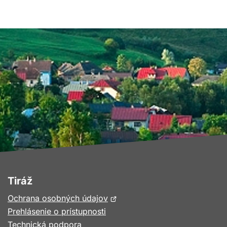
Tiráž
Otvorí
Ochrana osobných údajov
sa
Prehlásenie o prístupnosti
v
Technická podpora