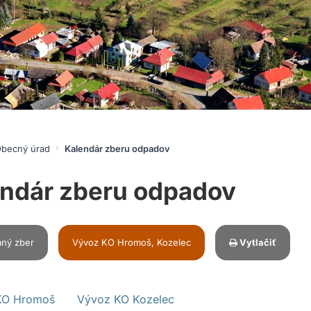
becný úrad
Kalendár zberu odpadov
ndár zberu odpadov
ný zber
Vývoz KO Hromoš, Kozelec
Vytlačiť
KO Hromoš
Vývoz KO Kozelec