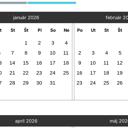
január 2026
február 2
t
St
Št
Pi
So
Ne
Po
Ut
St
Št
1
2
3
4
6
7
8
9
10
11
2
3
4
5
3
14
15
16
17
18
9
10
11
12
0
21
22
23
24
25
16
17
18
19
7
28
29
30
31
23
24
25
26
apríl 2026
máj 202