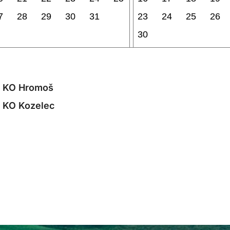
7
28
29
30
31
23
24
25
26
30
 KO Hromoš
 KO Kozelec