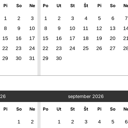
Pi
So
Ne
Po
Ut
St
Št
Pi
So
N
1
2
3
1
2
3
4
5
6
7
8
9
10
8
9
10
11
12
13
1
15
16
17
15
16
17
18
19
20
2
22
23
24
22
23
24
25
26
27
2
29
30
31
29
30
026
september 2026
Pi
So
Ne
Po
Ut
St
Št
Pi
So
N
1
2
1
2
3
4
5
6