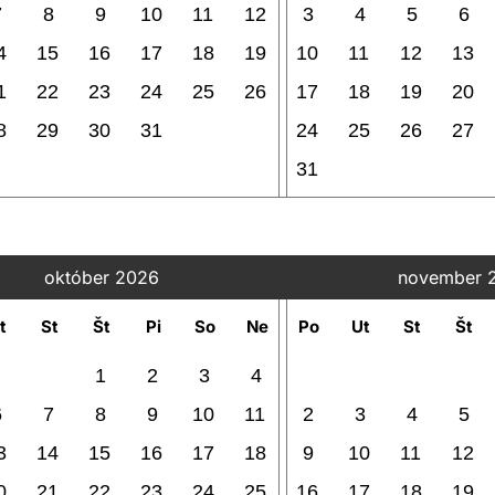
7
8
9
10
11
12
3
4
5
6
4
15
16
17
18
19
10
11
12
13
1
22
23
24
25
26
17
18
19
20
8
29
30
31
24
25
26
27
31
október 2026
november 
t
St
Št
Pi
So
Ne
Po
Ut
St
Št
1
2
3
4
6
7
8
9
10
11
2
3
4
5
3
14
15
16
17
18
9
10
11
12
0
21
22
23
24
25
16
17
18
19