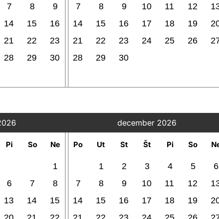
7
8
9
7
8
9
10
11
12
1
14
15
16
14
15
16
17
18
19
2
21
22
23
21
22
23
24
25
26
2
28
29
30
28
29
30
2026
december 2026
Pi
So
Ne
Po
Ut
St
Št
Pi
So
N
1
1
2
3
4
5
6
6
7
8
7
8
9
10
11
12
1
13
14
15
14
15
16
17
18
19
2
20
21
22
21
22
23
24
25
26
2