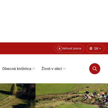
SK
Veľkosť písma
A
Obecná knižnica
Život v obci