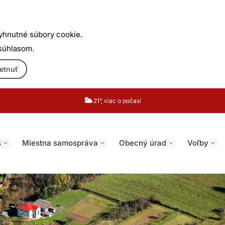
yhnutné súbory cookie.
 súhlasom.
etnuť
21°, viac o počasí
š
Miestna samospráva
Obecný úrad
Voľby