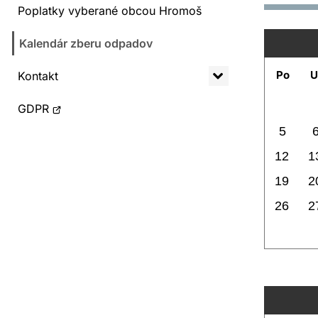
Poplatky vyberané obcou Hromoš
Kalendár zberu odpadov
Po
U
Kontakt
Otvorí
GDPR
sa
5
v
12
1
novom
19
2
okne
26
2