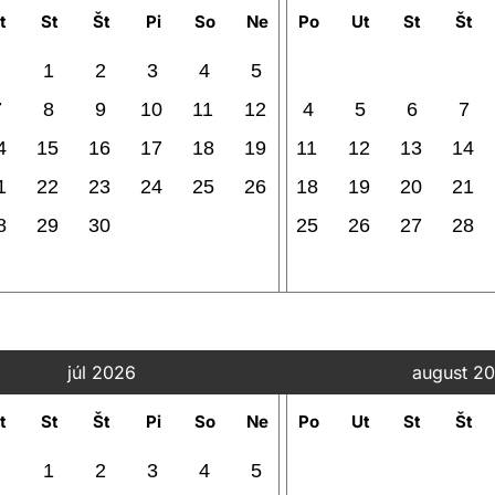
t
St
Št
Pi
So
Ne
Po
Ut
St
Št
1
2
3
4
5
7
8
9
10
11
12
4
5
6
7
4
15
16
17
18
19
11
12
13
14
1
22
23
24
25
26
18
19
20
21
8
29
30
25
26
27
28
júl 2026
august 2
t
St
Št
Pi
So
Ne
Po
Ut
St
Št
1
2
3
4
5