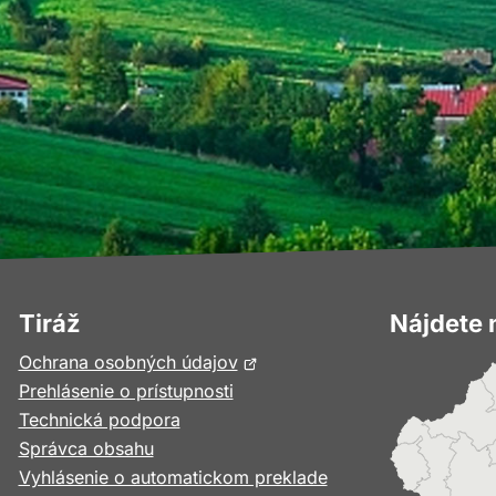
Tiráž
Nájdete 
Otvorí
Ochrana osobných údajov
sa
Prehlásenie o prístupnosti
v
Technická podpora
novom
Správca obsahu
okne
Vyhlásenie o automatickom preklade