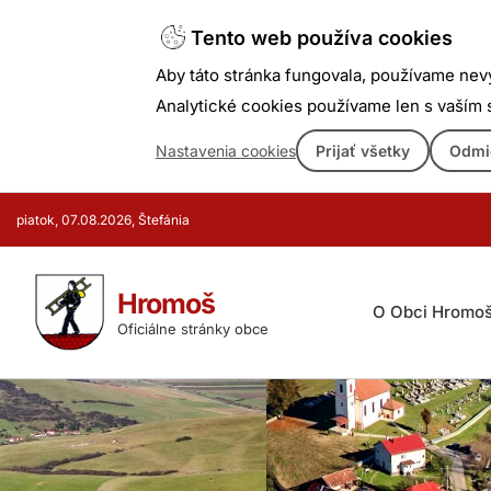
Tento web používa cookies
Aby táto stránka fungovala, používame nev
Analytické cookies používame len s vaším
Nastavenia cookies
Prijať všetky
Odmi
Prejsť
piatok, 07.08.2026, Štefánia
k
obsahu
Hromoš
O Obci Hromo
Oficiálne stránky obce