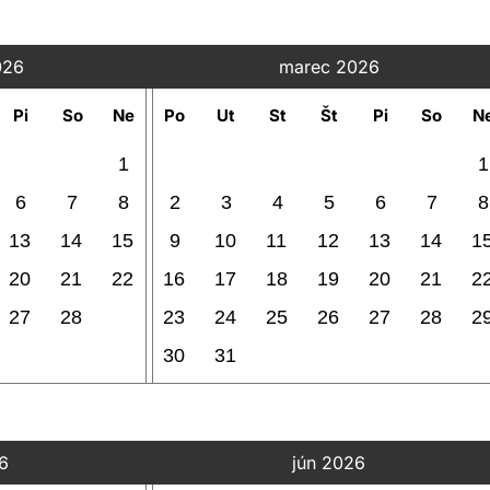
026
marec 2026
Pi
So
Ne
Po
Ut
St
Št
Pi
So
N
1
1
6
7
8
2
3
4
5
6
7
8
13
14
15
9
10
11
12
13
14
1
20
21
22
16
17
18
19
20
21
2
27
28
23
24
25
26
27
28
2
30
31
6
jún 2026