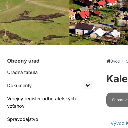
Obecný úrad
Úvod
O
Úradná tabuľa
Kale
Dokumenty
Verejný register odberateľských
Separova
vzťahov
Spravodajstvo
Vývoz 