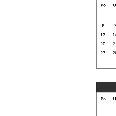
Po
U
6
13
1
20
2
27
2
Po
U