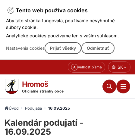
Tento web používa cookies
Aby táto stránka fungovala, používame nevyhnutné
súbory cookie.
Analytické cookies používame len s vaším súhlasom.
Nastavenia cookies
Prijať všetky
Odmietnuť
Prejsť
SK
Veľkosť písma
A
k
obsahu
Hromoš
Oficiálne stránky obce
Úvod
Podujatia
16.09.2025
Kalendár podujatí -
16.09.2025