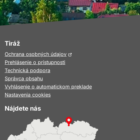
Tiráž
Otvorí
Ochrana osobných údajov
sa
Prehlásenie o prístupnosti
v
Technická podpora
novom
Správca obsahu
okne
Vyhlásenie o automatickom preklade
Nastavenia cookies
Nájdete nás