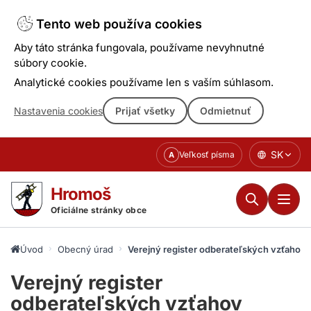
Tento web používa cookies
Aby táto stránka fungovala, používame nevyhnutné
súbory cookie.
Analytické cookies používame len s vaším súhlasom.
Nastavenia cookies
Prijať všetky
Odmietnuť
Prejsť
SK
Veľkosť písma
A
k
obsahu
Hromoš
Oficiálne stránky obce
Úvod
Obecný úrad
Verejný register odberateľských vzťahov
Verejný register
odberateľských vzťahov