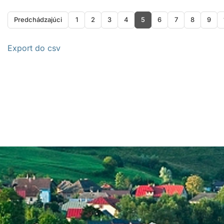
Predchádzajúci
1
2
3
4
5
6
7
8
9
Export do csv