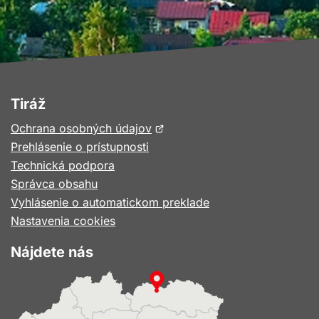
Tiráž
Otvorí
Ochrana osobných údajov
sa
Prehlásenie o prístupnosti
v
Technická podpora
novom
Správca obsahu
okne
Vyhlásenie o automatickom preklade
Nastavenia cookies
Nájdete nás