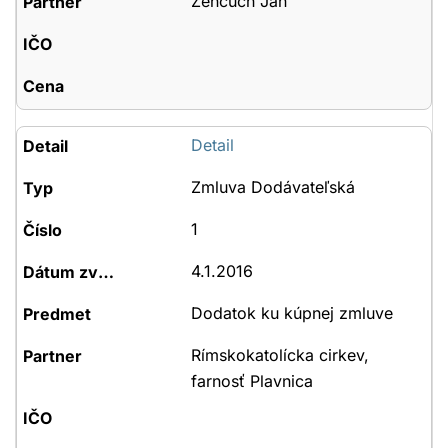
Ženčuch Ján
Detail
Zmluva Dodávateľská
1
4.1.2016
Dodatok ku kúpnej zmluve
Rímskokatolícka cirkev,
farnosť Plavnica