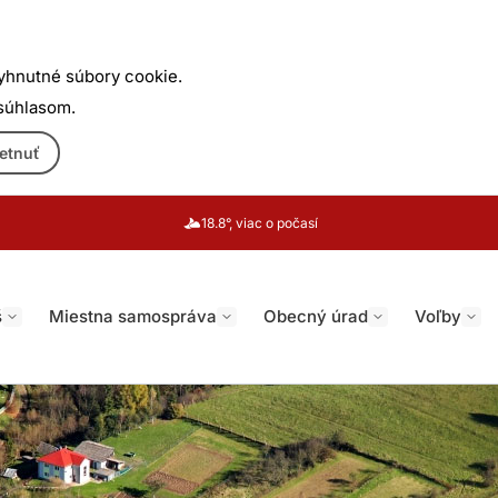
yhnutné súbory cookie.
 súhlasom.
etnuť
18.8°, viac o počasí
š
Miestna samospráva
Obecný úrad
Voľby