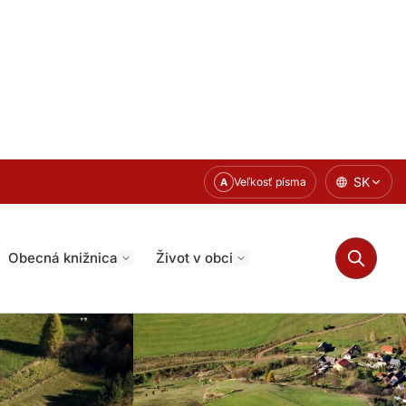
SK
Veľkosť písma
A
Obecná knižnica
Život v obci