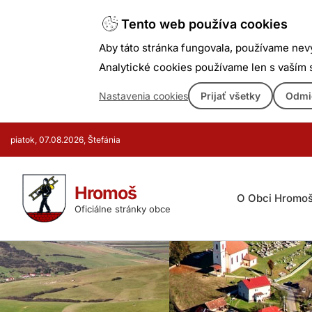
Tento web používa cookies
Aby táto stránka fungovala, používame nev
Analytické cookies používame len s vaším
Nastavenia cookies
Prijať všetky
Odmi
Prejsť
piatok, 07.08.2026, Štefánia
k
obsahu
Hromoš
O Obci Hromo
Oficiálne stránky obce