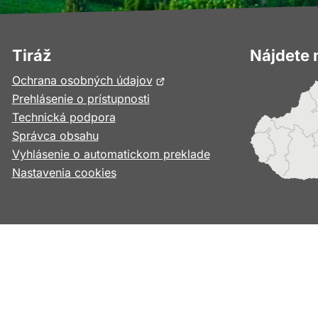
Tiráž
Nájdete 
Otvorí
Ochrana osobných údajov
sa
Prehlásenie o prístupnosti
v
Technická podpora
novom
Správca obsahu
okne
Vyhlásenie o automatickom preklade
Nastavenia cookies