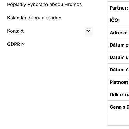
Poplatky vyberané obcou Hromoš
Partner:
Kalendár zberu odpadov
IČO:
Kontakt
Adresa:
Otvorí
GDPR
Dátum z
sa
Dátum u
v
novom
Dátum úč
okne
Platnosť
Odkaz n
Cena s 