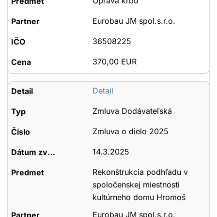
Oprava krbu
Eurobau JM spol.s.r.o.
36508225
370,00 EUR
Detail
Zmluva Dodávateľská
Zmluva o dielo 2025
14.3.2025
Rekonštrukcia podhľadu v
spoločenskej miestnosti
kultúrneho domu Hromoš
Eurobau JM spol.s.r.o.