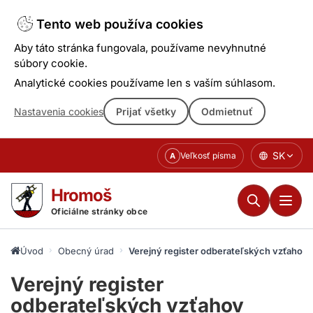
Tento web používa cookies
Aby táto stránka fungovala, používame nevyhnutné
súbory cookie.
Analytické cookies používame len s vaším súhlasom.
Nastavenia cookies
Prijať všetky
Odmietnuť
Prejsť
SK
Veľkosť písma
A
k
obsahu
Hromoš
Oficiálne stránky obce
Úvod
Obecný úrad
Verejný register odberateľských vzťahov
Verejný register
odberateľských vzťahov