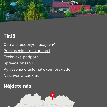
Tiráž
Otvorí
Ochrana osobných údajov
sa
Prehlásenie o prístupnosti
v
Technická podpora
novom
Správca obsahu
okne
Vyhlásenie o automatickom preklade
Nastavenia cookies
Nájdete nás