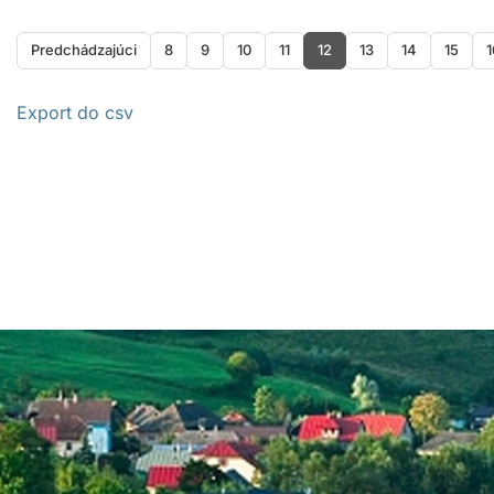
Predchádzajúci
8
9
10
11
12
13
14
15
1
Export do csv