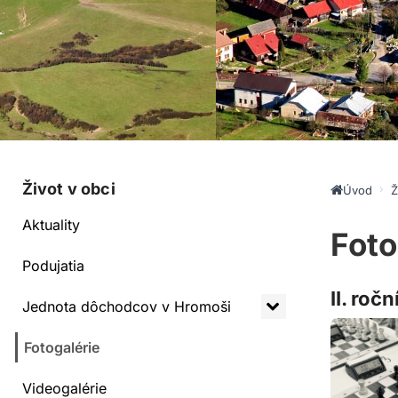
Život v obci
Úvod
Ž
Aktuality
Foto
Podujatia
II. roč
Jednota dôchodcov v Hromoši
Fotogalérie
Videogalérie