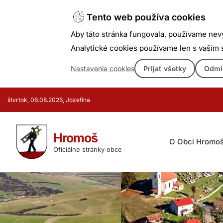
Tento web používa cookies
Aby táto stránka fungovala, používame nev
Analytické cookies používame len s vaším
Nastavenia cookies
Prijať všetky
Odmi
Prejsť
štvrtok, 06.08.2026, Jozefína
k
obsahu
Hromoš
O Obci Hromo
Oficiálne stránky obce