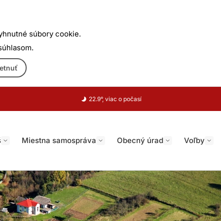
yhnutné súbory cookie.
 súhlasom.
etnuť
22.9°, viac o počasí
š
Miestna samospráva
Obecný úrad
Voľby