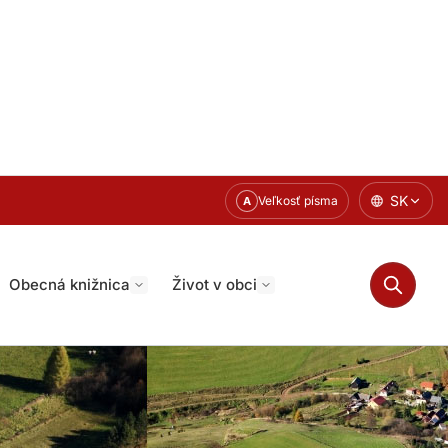
SK
Veľkosť písma
A
Obecná knižnica
Život v obci