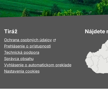
Tiráž
Nájdete 
Otvorí
Ochrana osobných údajov
sa
Prehlásenie o prístupnosti
v
Technická podpora
novom
Správca obsahu
okne
Vyhlásenie o automatickom preklade
Nastavenia cookies