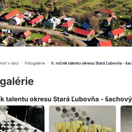
ivot v obci
Fotogalérie
II. ročník talentu okresu Stará Ľubovňa - ša
galérie
ník talentu okresu Stará Ľubovňa - šachový