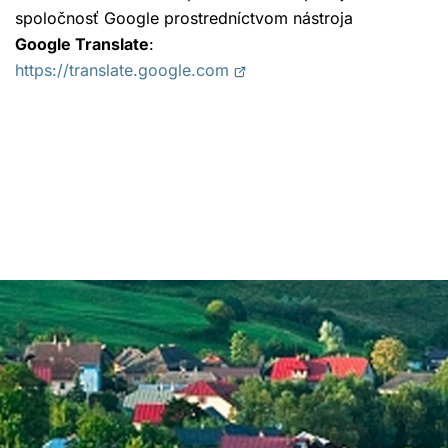
spoločnosť Google prostredníctvom nástroja
Google Translate
:
Otvorí
https://translate.google.com
sa
v
novom
okne