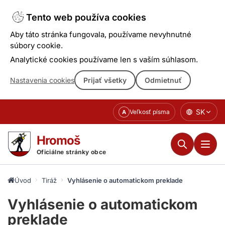
Tento web používa cookies
Aby táto stránka fungovala, používame nevyhnutné
súbory cookie.
Analytické cookies používame len s vaším súhlasom.
Nastavenia cookies
Prijať všetky
Odmietnuť
Prejsť
SK
Veľkosť písma
A
k
obsahu
Hromoš
Oficiálne stránky obce
Úvod
Tiráž
Vyhlásenie o automatickom preklade
Vyhlásenie o automatickom
preklade