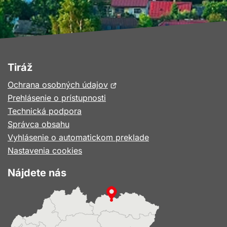
Tiráž
Otvorí
Ochrana osobných údajov
sa
Prehlásenie o prístupnosti
v
Technická podpora
novom
Správca obsahu
okne
Vyhlásenie o automatickom preklade
Nastavenia cookies
Nájdete nás