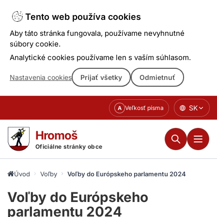
Tento web používa cookies
Aby táto stránka fungovala, používame nevyhnutné
súbory cookie.
Analytické cookies používame len s vaším súhlasom.
Nastavenia cookies
Prijať všetky
Odmietnuť
Prejsť
SK
Veľkosť písma
A
k
obsahu
Hromoš
Oficiálne stránky obce
Úvod
Voľby
Voľby do Európskeho parlamentu 2024
Voľby do Európskeho
parlamentu 2024