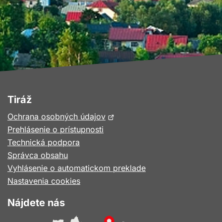
Tiráž
Otvorí
Ochrana osobných údajov
sa
Prehlásenie o prístupnosti
v
Technická podpora
novom
Správca obsahu
okne
Vyhlásenie o automatickom preklade
Nastavenia cookies
Nájdete nás