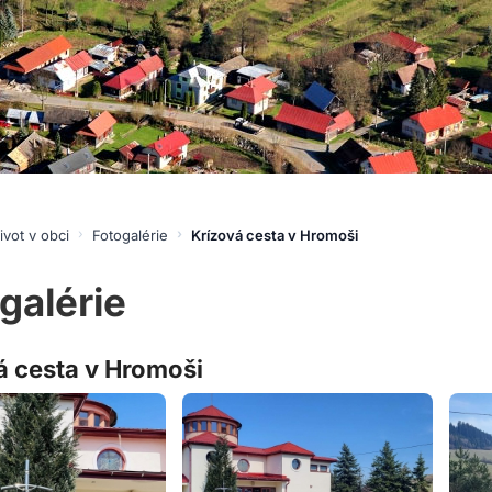
ivot v obci
Fotogalérie
Krízová cesta v Hromoši
galérie
á cesta v Hromoši