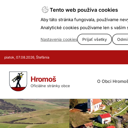
Tento web používa cookies
Aby táto stránka fungovala, používame nev
Analytické cookies používame len s vaším
Nastavenia cookies
Prijať všetky
Odmi
Prejsť
piatok, 07.08.2026, Štefánia
k
obsahu
Hromoš
O Obci Hromo
Oficiálne stránky obce