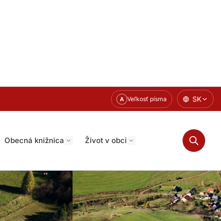
SK
Veľkosť písma
A
Obecná knižnica
Život v obci