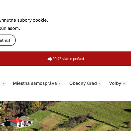
yhnutné súbory cookie.
 súhlasom.
etnuť
20.7°, viac o počasí
š
Miestna samospráva
Obecný úrad
Voľby