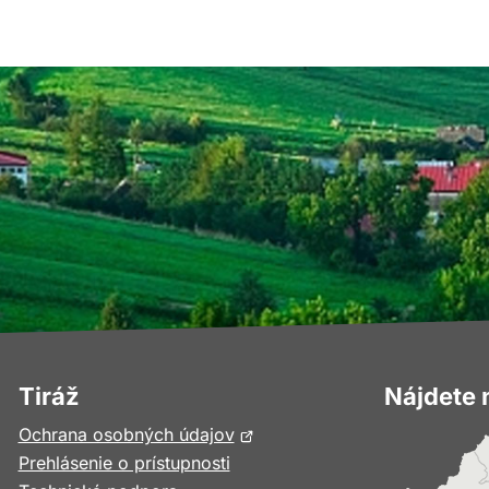
Tiráž
Nájdete 
Otvorí
Ochrana osobných údajov
sa
Prehlásenie o prístupnosti