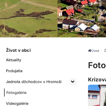
Život v obci
Úvod
Ž
Aktuality
Foto
Podujatia
Krízov
Jednota dôchodcov v Hromoši
Fotogalérie
Videogalérie