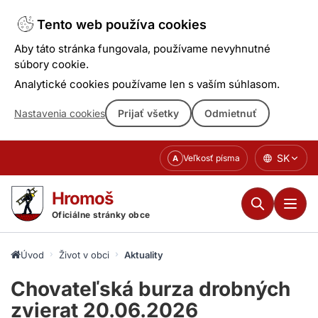
Tento web používa cookies
Aby táto stránka fungovala, používame nevyhnutné
súbory cookie.
Analytické cookies používame len s vaším súhlasom.
Nastavenia cookies
Prijať všetky
Odmietnuť
Prejsť
SK
Veľkosť písma
A
k
obsahu
Hromoš
Oficiálne stránky obce
Úvod
Život v obci
Aktuality
Chovateľská burza drobných
zvierat 20.06.2026