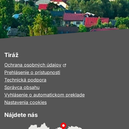
Tiráž
Otvorí
Ochrana osobných údajov
sa
Prehlásenie o prístupnosti
v
Technická podpora
novom
Správca obsahu
okne
Vyhlásenie o automatickom preklade
Nastavenia cookies
Nájdete nás