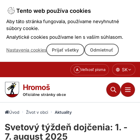
Tento web používa cookies
Aby táto stránka fungovala, používame nevyhnutné
súbory cookie.
Analytické cookies používame len s vaším súhlasom.
Nastavenia cookies
Prijať všetky
Odmietnuť
Prejsť
SK
Veľkosť písma
A
k
obsahu
Hromoš
Oficiálne stránky obce
Úvod
Život v obci
Aktuality
Svetový týždeň dojčenia: 1. -
7. august 2025