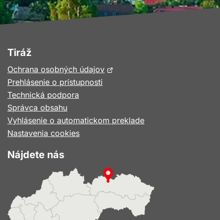
Tiráž
Otvorí
Ochrana osobných údajov
sa
Prehlásenie o prístupnosti
v
Technická podpora
novom
Správca obsahu
okne
Vyhlásenie o automatickom preklade
Nastavenia cookies
Nájdete nás