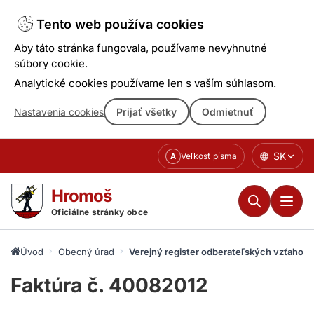
Tento web používa cookies
Aby táto stránka fungovala, používame nevyhnutné
súbory cookie.
Analytické cookies používame len s vaším súhlasom.
Nastavenia cookies
Prijať všetky
Odmietnuť
Prejsť
SK
Veľkosť písma
A
k
obsahu
Hromoš
Oficiálne stránky obce
Úvod
Obecný úrad
Verejný register odberateľských vzťahov
Faktúra č. 40082012