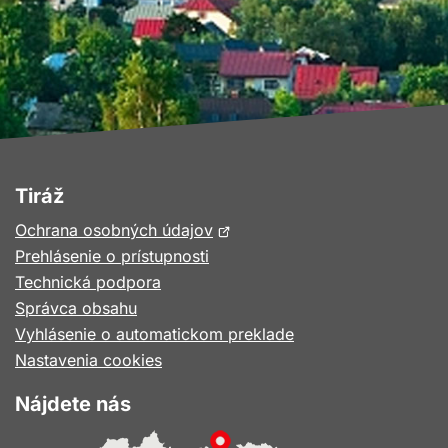
Tiráž
Otvorí
Ochrana osobných údajov
sa
Prehlásenie o prístupnosti
v
Technická podpora
novom
Správca obsahu
okne
Vyhlásenie o automatickom preklade
Nastavenia cookies
Nájdete nás