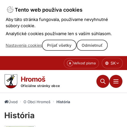
Tento web používa cookies
Aby táto stránka fungovala, používame nevyhnutné
súbory cookie.
Analytické cookies používame len s vaším súhlasom.
Nastavenia cookies
Prijať všetky
Odmietnuť
Prejsť
SK
Veľkosť písma
A
k
obsahu
Hromoš
Oficiálne stránky obce
Úvod
O Obci Hromoš
História
História