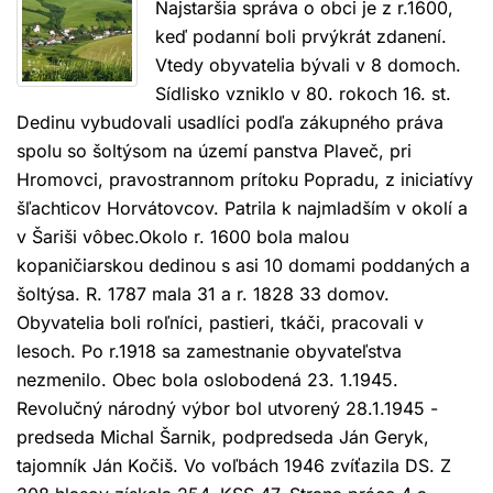
Najstaršia správa o obci je z r.1600,
keď podanní boli prvýkrát zdanení.
Vtedy obyvatelia bývali v 8 domoch.
Sídlisko vzniklo v 80. rokoch 16. st.
Dedinu vybudovali usadlíci podľa zákupného práva
spolu so šoltýsom na území panstva Plaveč, pri
Hromovci, pravostrannom prítoku Popradu, z iniciatívy
šľachticov Horvátovcov. Patrila k najmladším v okolí a
v Šariši vôbec.Okolo r. 1600 bola malou
kopaničiarskou dedinou s asi 10 domami poddaných a
šoltýsa. R. 1787 mala 31 a r. 1828 33 domov.
Obyvatelia boli roľníci, pastieri, tkáči, pracovali v
lesoch. Po r.1918 sa zamestnanie obyvateľstva
nezmenilo. Obec bola oslobodená 23. 1.1945.
Revolučný národný výbor bol utvorený 28.1.1945 -
predseda Michal Šarnik, podpredseda Ján Geryk,
tajomník Ján Kočiš. Vo voľbách 1946 zvíťazila DS. Z