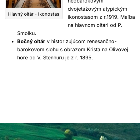
neobarokovým
dvojetážovým atypickým
Hlavný oltár - Ikonostas
ikonostasom z r.1919. Maľba
na hlavnom oltári od P.
Smolku.
Bočný oltár
v historizujúcom renesančno-
barokovom slohu s obrazom Krista na Olivovej
hore od V. Stenhuru je z r. 1895.