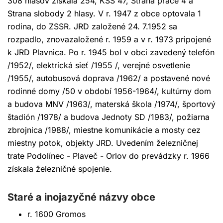
308 hlasov získala 254, KSS 47, Strana práce 4 a
Strana slobody 2 hlasy. V r. 1947 z obce optovala 1
rodina, do ZSSR. JRD založené 24. 7.1952 sa
rozpadlo, znovazaložené r. 1959 a v r. 1973 pripojené
k JRD Plavnica. Po r. 1945 bol v obci zavedený telefón
/1952/, elektrická sieť /1955 /, verejné osvetlenie
/1955/, autobusová doprava /1962/ a postavené nové
rodinné domy /50 v období 1956-1964/, kultúrny dom
a budova MNV /1963/, materská škola /1974/, športový
štadión /1978/ a budova Jednoty SD /1983/, požiarna
zbrojnica /1988/, miestne komunikácie a mosty cez
miestny potok, objekty JRD. Uvedením železničnej
trate Podolínec - Plaveč - Orlov do prevádzky r. 1966
získala železničné spojenie.
Staré a inojazyčné názvy obce
r. 1600 Gromos