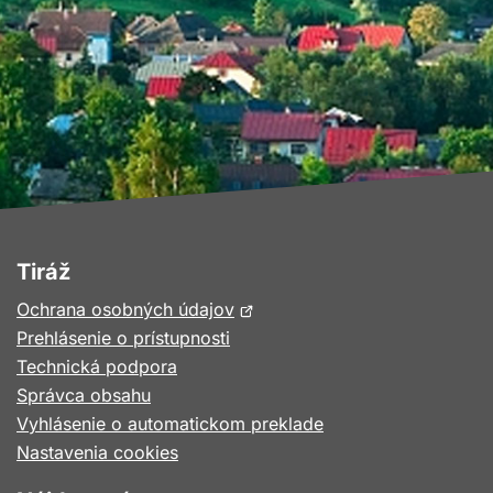
Tiráž
Otvorí
Ochrana osobných údajov
sa
Prehlásenie o prístupnosti
v
Technická podpora
novom
Správca obsahu
okne
Vyhlásenie o automatickom preklade
Nastavenia cookies