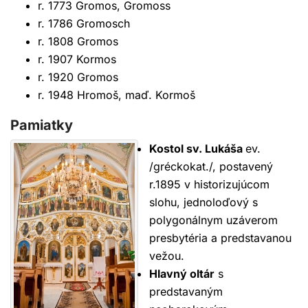
r. 1773 Gromos, Gromoss
r. 1786 Gromosch
r. 1808 Gromos
r. 1907 Kormos
r. 1920 Gromos
r. 1948 Hromoš, maď. Kormoš
Pamiatky
Kostol sv. Lukáša
ev.
/gréckokat./, postavený
r.1895 v historizujúcom
slohu, jednoloďový s
polygonálnym uzáverom
presbytéria a predstavanou
vežou.
Hlavný oltár
s
predstavaným