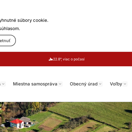
yhnutné súbory cookie.
 súhlasom.
etnuť
22.8°, viac o počasí
š
Miestna samospráva
Obecný úrad
Voľby