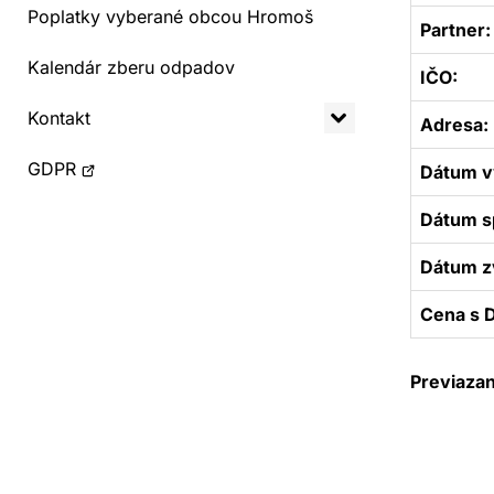
Poplatky vyberané obcou Hromoš
Partner:
Kalendár zberu odpadov
IČO:
Kontakt
Adresa:
Otvorí
GDPR
Dátum v
sa
Dátum sp
v
novom
Dátum z
okne
Cena s 
Previaza