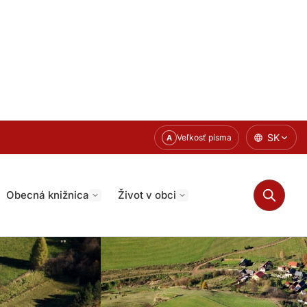
SK
Veľkosť písma
A
Obecná knižnica
Život v obci