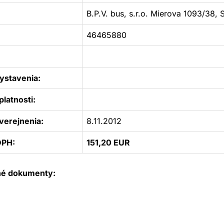
B.P.V. bus, s.r.o. Mierova 1093/38,
46465880
ystavenia:
latnosti:
verejnenia:
8.11.2012
DPH:
151,20 EUR
né dokumenty: