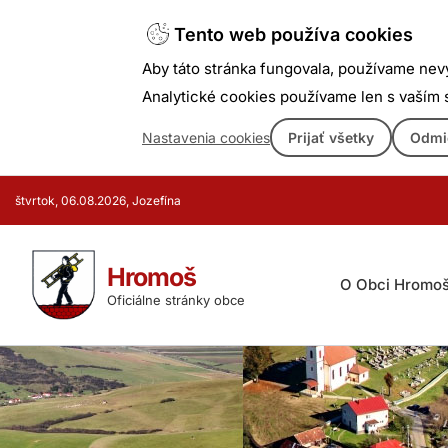
Tento web používa cookies
Aby táto stránka fungovala, používame nev
Analytické cookies používame len s vaším
Nastavenia cookies
Prijať všetky
Odmi
Prejsť
štvrtok, 06.08.2026, Jozefína
k
obsahu
Hromoš
O Obci Hromo
Oficiálne stránky obce