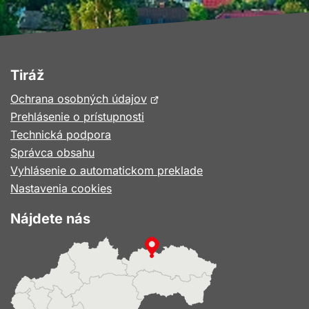
Tiráž
Otvorí
Ochrana osobných údajov
sa
Prehlásenie o prístupnosti
v
Technická podpora
novom
Správca obsahu
okne
Vyhlásenie o automatickom preklade
Nastavenia cookies
Nájdete nás