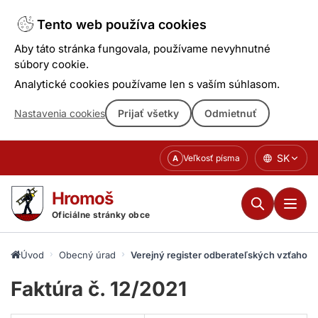
Tento web používa cookies
Aby táto stránka fungovala, používame nevyhnutné
súbory cookie.
Analytické cookies používame len s vaším súhlasom.
Nastavenia cookies
Prijať všetky
Odmietnuť
Prejsť
SK
Veľkosť písma
A
k
obsahu
Hromoš
Oficiálne stránky obce
Úvod
Obecný úrad
Verejný register odberateľských vzťahov
Faktúra č. 12/2021