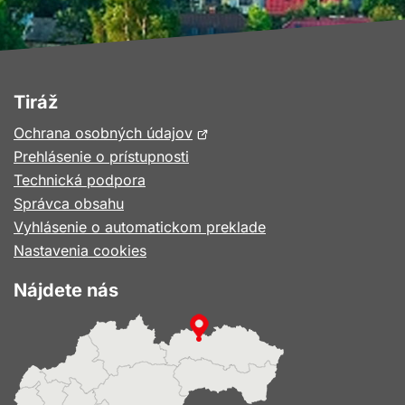
Tiráž
Otvorí
Ochrana osobných údajov
sa
Prehlásenie o prístupnosti
v
Technická podpora
novom
Správca obsahu
okne
Vyhlásenie o automatickom preklade
Nastavenia cookies
Nájdete nás