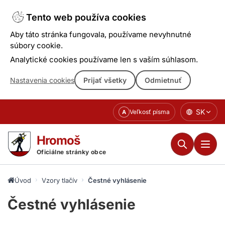
Tento web používa cookies
Aby táto stránka fungovala, používame nevyhnutné
súbory cookie.
Analytické cookies používame len s vaším súhlasom.
Nastavenia cookies
Prijať všetky
Odmietnuť
Prejsť
SK
Veľkosť písma
A
k
obsahu
Hromoš
Oficiálne stránky obce
Úvod
Vzory tlačív
Čestné vyhlásenie
Čestné vyhlásenie