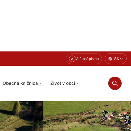
SK
Veľkosť písma
A
Obecná knižnica
Život v obci