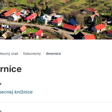
becný úrad
Dokumenty
Smernice
rnice
24
becnej knižnice
24