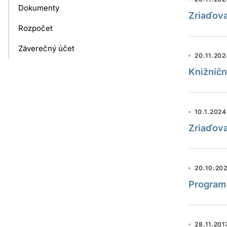
Dokumenty
Zriaďova
Rozpočet
Záverečný účet
20.11.20
Knižničn
10.1.2024
Zriaďova
20.10.20
Program
28.11.201