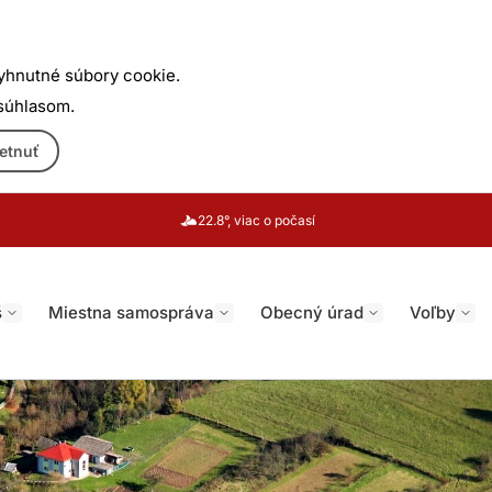
yhnutné súbory cookie.
 súhlasom.
etnuť
22.8°, viac o počasí
š
Miestna samospráva
Obecný úrad
Voľby