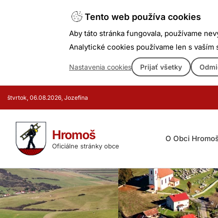
Tento web používa cookies
Aby táto stránka fungovala, používame nev
Analytické cookies používame len s vaším
Nastavenia cookies
Prijať všetky
Odmi
Prejsť
štvrtok, 06.08.2026, Jozefína
k
obsahu
Hromoš
O Obci Hromo
Oficiálne stránky obce