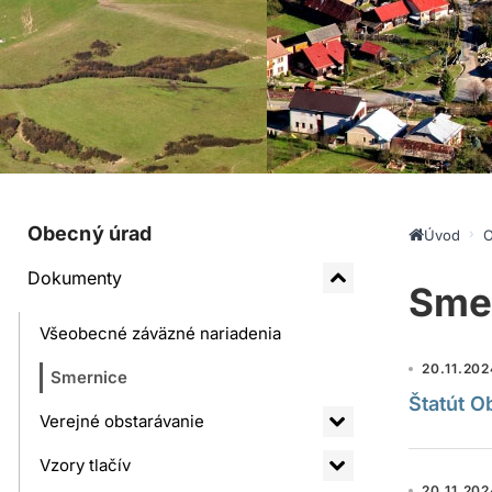
Obecný úrad
Úvod
O
Dokumenty
Sme
Všeobecné záväzné nariadenia
20.11.20
Smernice
Štatút O
Verejné obstarávanie
Vzory tlačív
20.11.20