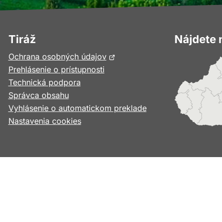
Tiráž
Nájdete 
Otvorí
Ochrana osobných údajov
sa
Prehlásenie o prístupnosti
v
Technická podpora
novom
Správca obsahu
okne
Vyhlásenie o automatickom preklade
Nastavenia cookies