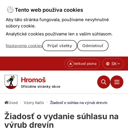
Tento web používa cookies
Aby táto stránka fungovala, používame nevyhnutné
súbory cookie.
Analytické cookies používame len s vaším súhlasom.
Nastavenia cookies
Prijať všetky
Odmietnuť
Prejsť
SK
Veľkosť písma
A
k
obsahu
Hromoš
Oficiálne stránky obce
Úvod
Vzory tlačív
Žiadosť o súhlas na výrub drevín
Žiadosť o vydanie súhlasu na
výrub drevín