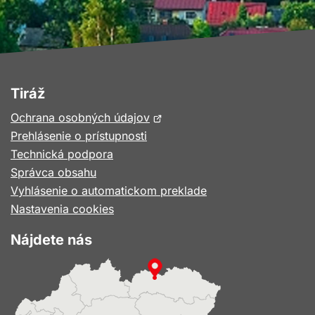
Tiráž
Otvorí
Ochrana osobných údajov
sa
Prehlásenie o prístupnosti
v
Technická podpora
novom
Správca obsahu
okne
Vyhlásenie o automatickom preklade
Nastavenia cookies
Nájdete nás