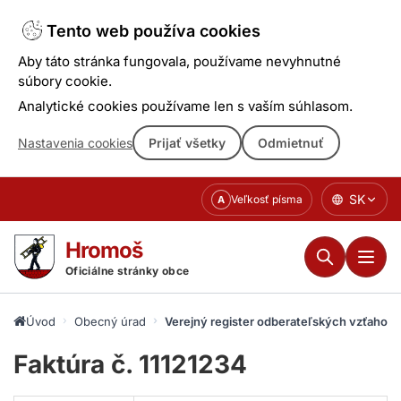
Tento web používa cookies
Aby táto stránka fungovala, používame nevyhnutné
súbory cookie.
Analytické cookies používame len s vaším súhlasom.
Nastavenia cookies
Prijať všetky
Odmietnuť
Prejsť
SK
Veľkosť písma
A
k
obsahu
Hromoš
Oficiálne stránky obce
Úvod
Obecný úrad
Verejný register odberateľských vzťahov
Faktúra č. 11121234