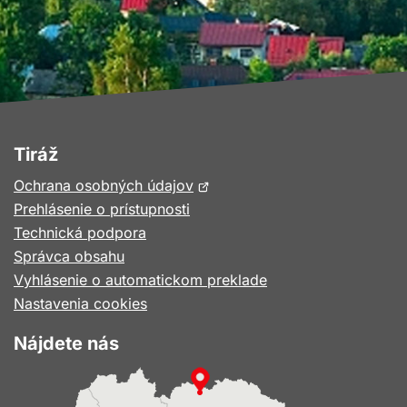
Tiráž
Otvorí
Ochrana osobných údajov
sa
Prehlásenie o prístupnosti
v
Technická podpora
novom
Správca obsahu
okne
Vyhlásenie o automatickom preklade
Nastavenia cookies
Nájdete nás