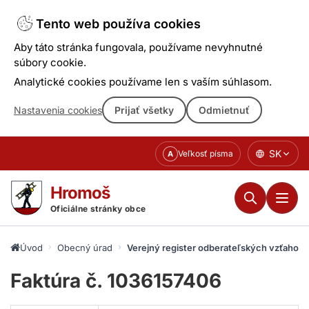
Tento web používa cookies
Aby táto stránka fungovala, používame nevyhnutné
súbory cookie.
Analytické cookies používame len s vaším súhlasom.
Nastavenia cookies
Prijať všetky
Odmietnuť
Prejsť
SK
Veľkosť písma
A
k
obsahu
Hromoš
Oficiálne stránky obce
Úvod
Obecný úrad
Verejný register odberateľských vzťahov
Faktúra č. 1036157406