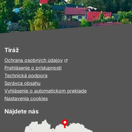
Tiráž
Otvorí
Ochrana osobných údajov
sa
Prehlásenie o prístupnosti
v
Technická podpora
novom
Správca obsahu
okne
Vyhlásenie o automatickom preklade
Nastavenia cookies
Nájdete nás