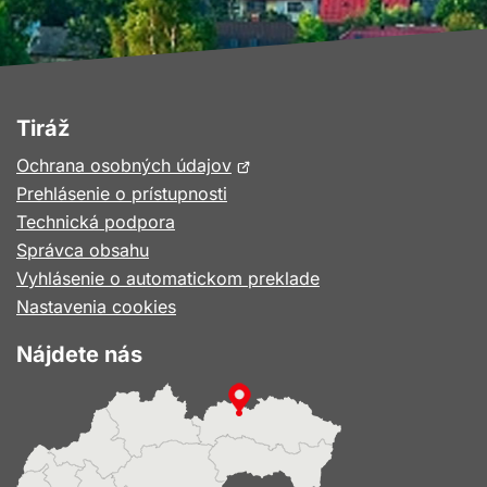
Tiráž
Otvorí
Ochrana osobných údajov
sa
Prehlásenie o prístupnosti
v
Technická podpora
novom
Správca obsahu
okne
Vyhlásenie o automatickom preklade
Nastavenia cookies
Nájdete nás