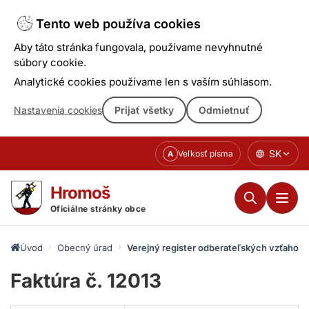
Tento web používa cookies
Aby táto stránka fungovala, používame nevyhnutné
súbory cookie.
Analytické cookies používame len s vaším súhlasom.
Nastavenia cookies
Prijať všetky
Odmietnuť
Prejsť
SK
Veľkosť písma
A
k
obsahu
Hromoš
Oficiálne stránky obce
Úvod
Obecný úrad
Verejný register odberateľských vzťahov
Faktúra č. 12013