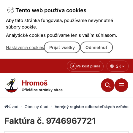
Tento web používa cookies
Aby táto stránka fungovala, používame nevyhnutné
súbory cookie.
Analytické cookies používame len s vaším súhlasom.
Nastavenia cookies
Prijať všetky
Odmietnuť
Prejsť
SK
Veľkosť písma
A
k
obsahu
Hromoš
Oficiálne stránky obce
Úvod
Obecný úrad
Verejný register odberateľských vzťahov
Faktúra č. 9746967721