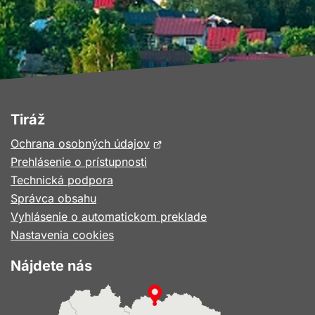
Tiráž
Otvorí
Ochrana osobných údajov
sa
Prehlásenie o prístupnosti
v
Technická podpora
novom
Správca obsahu
okne
Vyhlásenie o automatickom preklade
Nastavenia cookies
Nájdete nás