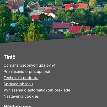
Tiráž
Otvorí
Ochrana osobných údajov
sa
Prehlásenie o prístupnosti
v
Technická podpora
novom
Správca obsahu
okne
Vyhlásenie o automatickom preklade
Nastavenia cookies
Nájdete nás