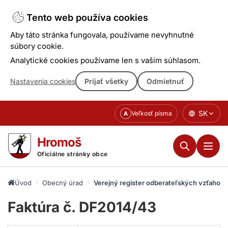
Tento web používa cookies
Aby táto stránka fungovala, používame nevyhnutné
súbory cookie.
Analytické cookies používame len s vaším súhlasom.
Nastavenia cookies
Prijať všetky
Odmietnuť
Prejsť
SK
Veľkosť písma
A
k
obsahu
Hromoš
Oficiálne stránky obce
Úvod
Obecný úrad
Verejný register odberateľských vzťahov
Faktúra č. DF2014/43