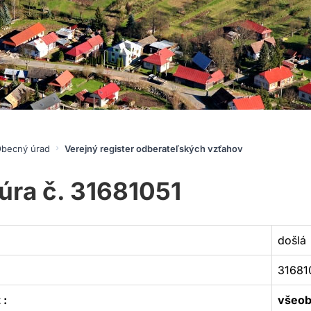
becný úrad
Verejný register odberateľských vzťahov
úra č. 31681051
došlá
3168
 :
všeob