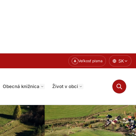
SK
Veľkosť písma
A
Obecná knižnica
Život v obci