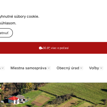
yhnutné súbory cookie.
 súhlasom.
etnuť
30.8°, viac o počasí
š
Miestna samospráva
Obecný úrad
Voľby