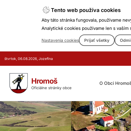
Tento web používa cookies
Aby táto stránka fungovala, používame nev
Analytické cookies používame len s vaším
Nastavenia cookies
Prijať všetky
Odmi
Prejsť
štvrtok, 06.08.2026, Jozefína
k
obsahu
Hromoš
O Obci Hromo
Oficiálne stránky obce