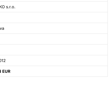
O s.r.o.
va
2012
4 EUR