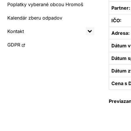
Poplatky vyberané obcou Hromoš
Partner:
Kalendár zberu odpadov
IČO:
Kontakt
Adresa:
Otvorí
GDPR
Dátum v
sa
Dátum sp
v
novom
Dátum z
okne
Cena s 
Previaza