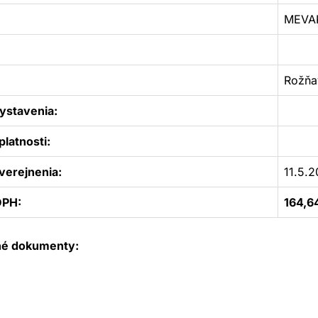
MEVAK
Rožňa
ystavenia:
latnosti:
verejnenia:
11.5.
DPH:
164,6
né dokumenty: