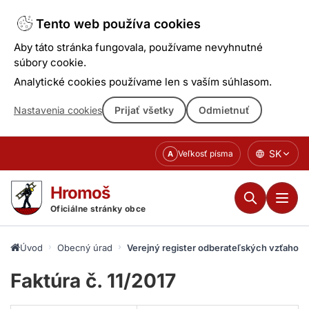
Tento web používa cookies
Aby táto stránka fungovala, používame nevyhnutné
súbory cookie.
Analytické cookies používame len s vaším súhlasom.
Nastavenia cookies
Prijať všetky
Odmietnuť
Prejsť
SK
Veľkosť písma
A
k
obsahu
Hromoš
Oficiálne stránky obce
Úvod
Obecný úrad
Verejný register odberateľských vzťahov
Faktúra č. 11/2017