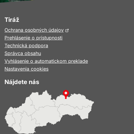
Tiráž
Otvorí
Ochrana osobných údajov
sa
Prehlásenie o prístupnosti
v
Technická podpora
novom
Správca obsahu
okne
Vyhlásenie o automatickom preklade
Nastavenia cookies
Nájdete nás