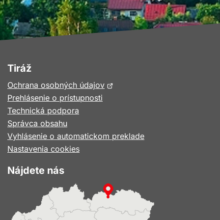
Tiráž
Otvorí
Ochrana osobných údajov
sa
Prehlásenie o prístupnosti
v
Technická podpora
novom
Správca obsahu
okne
Vyhlásenie o automatickom preklade
Nastavenia cookies
Nájdete nás