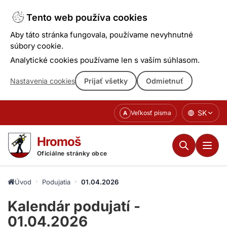
Tento web používa cookies
Aby táto stránka fungovala, používame nevyhnutné
súbory cookie.
Analytické cookies používame len s vaším súhlasom.
Nastavenia cookies
Prijať všetky
Odmietnuť
Prejsť
SK
Veľkosť písma
A
k
obsahu
Hromoš
Oficiálne stránky obce
Úvod
Podujatia
01.04.2026
Kalendár podujatí -
01.04.2026