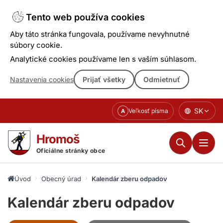
Tento web používa cookies
Aby táto stránka fungovala, používame nevyhnutné
súbory cookie.
Analytické cookies používame len s vaším súhlasom.
Nastavenia cookies
Prijať všetky
Odmietnuť
Prejsť
SK
Veľkosť písma
A
k
obsahu
Hromoš
Oficiálne stránky obce
Úvod
Obecný úrad
Kalendár zberu odpadov
Kalendár zberu odpadov