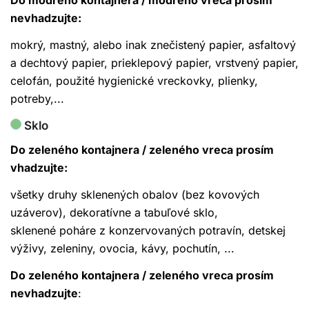
Do modrého kontajnera / modrého vreca prosím
nevhadzujte:
mokrý, mastný, alebo inak znečistený papier, asfaltový
a dechtový papier, prieklepový papier, vrstvený papier,
celofán, použité hygienické vreckovky, plienky,
potreby,...
Sklo
Do zeleného kontajnera / zeleného vreca
prosím
vhadzujte:
všetky druhy sklenených obalov (bez kovových
uzáverov), dekoratívne a tabuľové sklo,
sklenené poháre z konzervovaných potravín, detskej
výživy, zeleniny, ovocia, kávy, pochutín, ...
Do zeleného kontajnera / zeleného vreca prosím
nevhadzujte
: