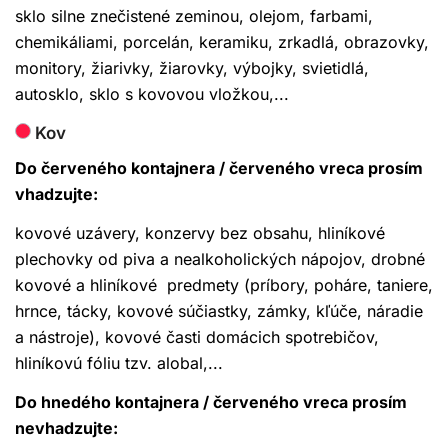
sklo silne znečistené zeminou, olejom, farbami,
chemikáliami, porcelán, keramiku, zrkadlá, obrazovky,
monitory, žiarivky, žiarovky, výbojky, svietidlá,
autosklo, sklo s kovovou vložkou,...
Kov
Do červeného kontajnera / červeného vreca
prosím
vhadzujte:
kovové uzávery, konzervy bez obsahu, hliníkové
plechovky od piva a nealkoholických nápojov, drobné
kovové a hliníkové predmety (príbory, poháre, taniere,
hrnce, tácky, kovové súčiastky, zámky, kľúče, náradie
a nástroje), kovové časti domácich spotrebičov,
hliníkovú fóliu tzv. alobal,...
Do hnedého kontajnera / červeného vreca
prosím
nevhadzujte: