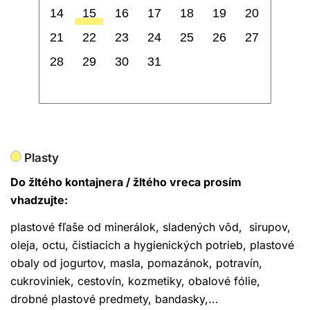
14
15
16
17
18
19
20
21
22
23
24
25
26
27
28
29
30
31
Plasty
Do žltého kontajnera / žltého vreca prosím
vhadzujte:
plastové fľaše od minerálok, sladených vôd, sirupov,
oleja, octu, čistiacich a hygienických potrieb, plastové
obaly od jogurtov, masla, pomazánok, potravín,
cukroviniek, cestovín, kozmetiky, obalové fólie,
drobné plastové predmety, bandasky,...