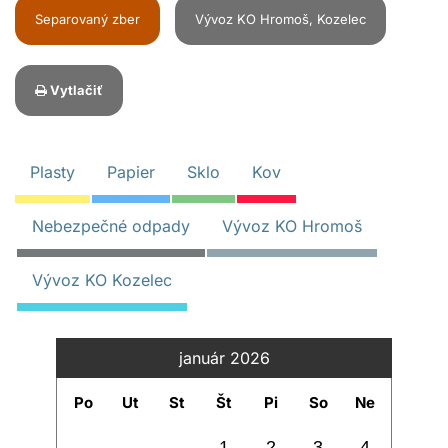
Separovaný zber
Vývoz KO Hromoš, Kozelec
Vytlačiť
Plasty
Papier
Sklo
Kov
Nebezpečné odpady
Vývoz KO Hromoš
Vývoz KO Kozelec
január 2026
Po
Ut
St
Št
Pi
So
Ne
1
2
3
4