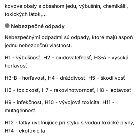
kovové obaly s obsahom jedu, výbušnín, chemikálií,
toxických látok,...
Nebezpečné odpady
Nebezpečnými odpadmi sú odpady, ktoré majú aspoň
jednu nebezpečnú vlastnosť:
H1 - výbušnosť, H2 - oxidovateľnosť, H3-A - vysoká
horľavosť
H3-B - horľavosť, H4 - dráždivosť, H5 - škodlivosť
H6 - toxickosť, H7 - rakovinotvornosť, H8 - leptavosť
H9 - infekčnosť, H10 - vývojová toxicita, H11 -
mutagénnosť
H12 - látky uvoľňujúce pri styku s vodou toxické plyny,
H14 - ekotoxicita