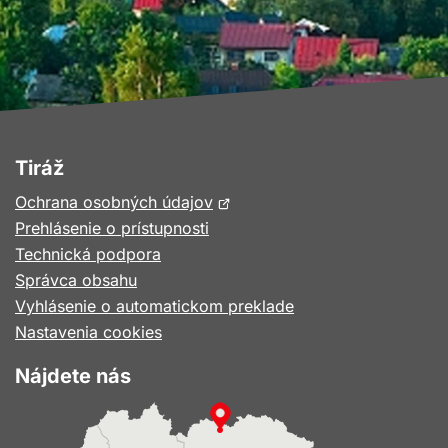
Tiráž
Otvorí
Ochrana osobných údajov
sa
Prehlásenie o prístupnosti
v
Technická podpora
novom
Správca obsahu
okne
Vyhlásenie o automatickom preklade
Nastavenia cookies
Nájdete nás